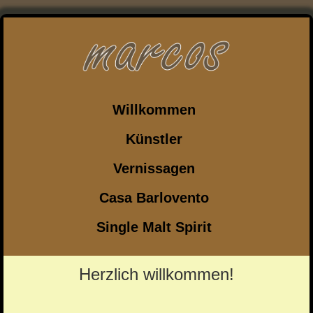
Willkommen
Künstler
Vernissagen
Casa Barlovento
Single Malt Spirit
Herzlich willkommen!