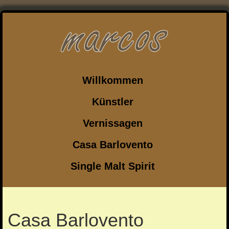
Willkommen
Künstler
Vernissagen
Casa Barlovento
Single Malt Spirit
Casa Barlovento